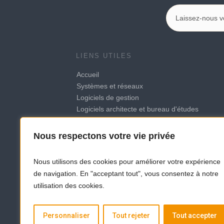
LIENS UTILES
Accueil
Systèmes et réseaux
Logiciels de gestion
Logiciels architecte et bureau d'études
A propos
Actualités
Nous respectons votre vie privée
Contact
CGV et modalités contractuelles
Nous utilisons des cookies pour améliorer votre expérience
Politique de confidentialité
de navigation. En "acceptant tout", vous consentez à notre
Mentions légales
utilisation des cookies.
Personnaliser
Tout rejeter
Tout accepter