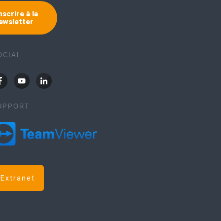
nscrire à la
ewsletter
OCIAL
UPPORT
Extranet