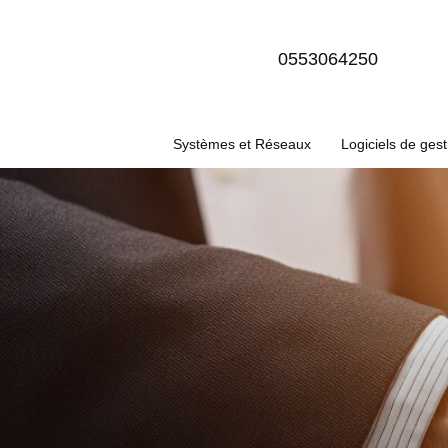
0553064250
Systèmes et Réseaux
Logiciels de gest