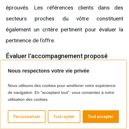
éprouvés. Les références clients dans des
secteurs proches du vôtre constituent
également un critère pertinent pour évaluer la
pertinence de l’offre.
Évaluer l’accompagnement proposé
Nous respectons votre vie privée
Au-delà de la fourniture de licences, l’intérêt d’un
intégrateur et revendeur Sage
réside dans sa
Nous utilisons des cookies pour améliorer votre expérience
capacité à vous accompagner de bout en bout :
de navigation. En "acceptant tout", vous consentez à notre
utilisation des cookies.
audit
, déploiement,
formation
, support, gestion
des mises à jour, adaptation aux évolutions
Personnaliser
Tout rejeter
Tout accepter
réglementaires (comme la
facture électronique