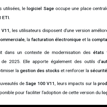
 utilisées, le
logiciel Sage
occupe une place centrale
t
ETI
.
 V11
, les utilisateurs disposent d’une version amélior
commerciale
, la
facturation électronique
et la
comptab
crit dans un contexte de modernisation des
états 
s de 2025. Elle apporte également des outils d’
au
ptimiser la
gestion des stocks
et renforcer la
sécurit
nouveautés de
Sage 100 V11
, leurs impacts sur la
prod
nible pour faciliter l’adoption de cette version du
lo